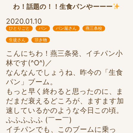
わ！話題の！！生食パンやーーー
2020.01.10
ひとりごと
パン
パン屋さん
燕三条校
生徒さん
頂き物
こんにちわ！燕三条発、イチパン小
林です(^O^)／
なんなんでしょうね、昨今の「生食
パン」ブーム。
もっと早く終わると思ったのに、ま
だまだ衰えるどころが、ますます加
速しているかのような今日この頃。
ふふふふふ (￣ー￣)
イチパンでも、このブームに乗っ