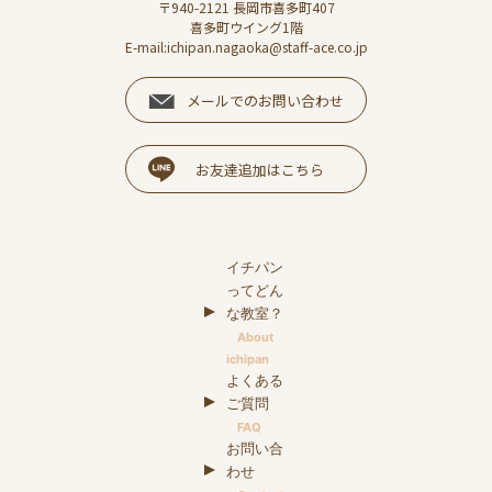
〒940-2121 長岡市喜多町407
喜多町ウイング1階
E-mail:ichipan.nagaoka@staff-ace.co.jp
メールでのお問い合わせ
お友達追加はこちら
イチパン
ってどん
な教室？
About
ichipan
よくある
ご質問
FAQ
お問い合
わせ