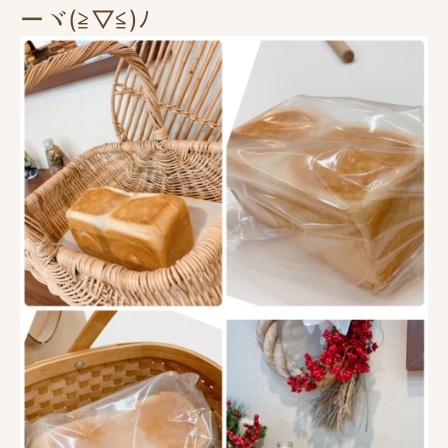
ーヾ(≧▽≦)ﾉ