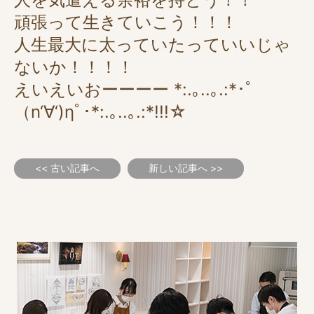
頑張って生きていこう！！！
人生最大に太っていたっていいじゃ
ないか！！！！
えいえいおーーーー *:.｡..｡.:*･ﾟ
（n‘∀‘)ηﾟ･*:.｡..｡.:*!!!☆
<< 古い記事へ
新しい記事へ >>