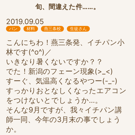
旬、間違えた件……。
2019.09.05
パン
材料
燕三条校
生徒さん
こんにちわ！燕三条発、イチパン小
林です(^o^)／
いきなり暑くないですか？？
でた！新潟のフェーン現象(>_<)
すーぐ、気温高くなるやつー(-_-)
すっかりおとなしくなったエアコン
をつけないとでしょうか…。
そんな9月ですが、我々イチパン講
師一同、今年の3月末の事でしょう
か。