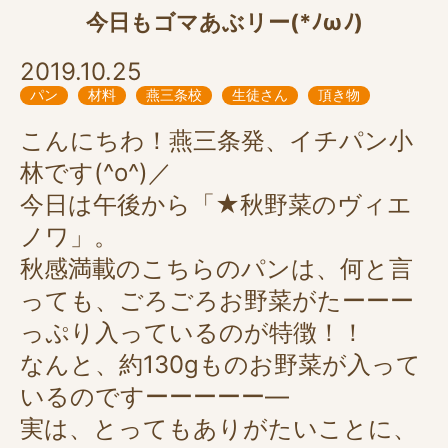
今日もゴマあぶリー(*ﾉωﾉ)
2019.10.25
パン
材料
燕三条校
生徒さん
頂き物
こんにちわ！燕三条発、イチパン小
林です(^o^)／
今日は午後から「★秋野菜のヴィエ
ノワ」。
秋感満載のこちらのパンは、何と言
っても、ごろごろお野菜がたーーー
っぷり入っているのが特徴！！
なんと、約130gものお野菜が入って
いるのですーーーーー―
実は、とってもありがたいことに、