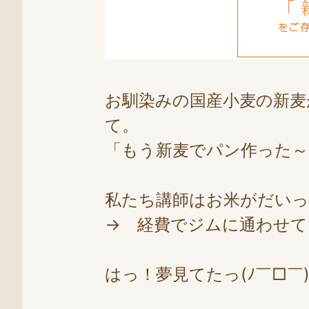
お馴染みの国産小麦の新麦
て。
「もう新麦でパン作った
私たち講師はお米がだい
→ 経費でジムに通わせてもらう
はっ！夢見てたっ(ﾉ￣□￣)