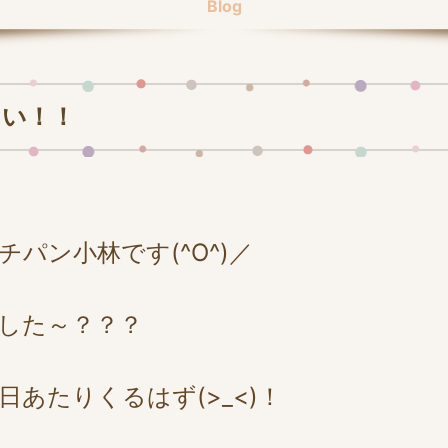
Blog
～い！！
パン小林です(^O^)／
した～？？？
あたりくるはず(>_<)！