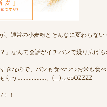
が、通常の小麦粉とそんなに変わらない
～？」なんて会話がイチパンで繰り広げら
っすきなので、パンも食べつつお米も食
………………、(__)｡｡ooOZZZZ
ﾉ！！