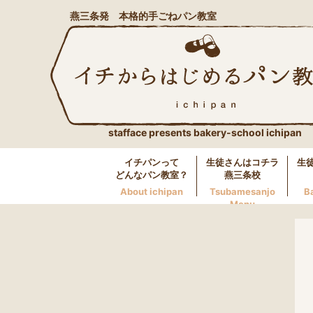
燕三条発 本格的手ごねパン教室
stafface presents bakery-school ichipan
イチパンって
生徒さんはコチラ
生
どんなパン教室？
燕三条校
About ichipan
Tsubamesanjo
B
Menu
燕三条校へのお問い合わせ
LINE
0256-46-0600
万代校へのお問い合わせ
LINE
025-250-5117
長岡校へのお問い合わせ