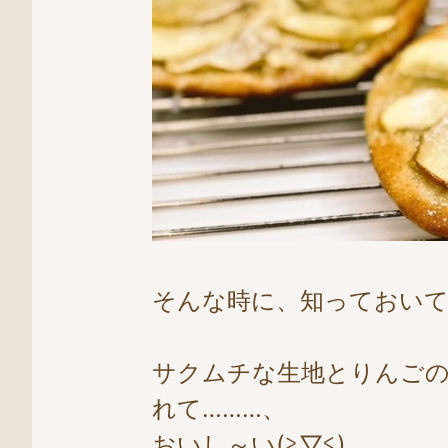
そんな時に、知っておい
サクムチな生地とりんご
れて………、
おいし～い(≧▽≦)