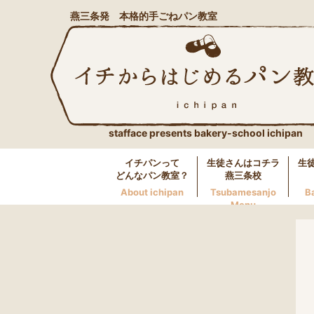
燕三条発 本格的手ごねパン教室
stafface presents bakery-school ichipan
イチパンって
生徒さんはコチラ
生
どんなパン教室？
燕三条校
About ichipan
Tsubamesanjo
B
Menu
燕三条校へのお問い合わせ
LINE
0256-46-0600
万代校へのお問い合わせ
LINE
025-250-5117
長岡校へのお問い合わせ