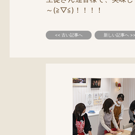
～(≧▽≦)！！！！
<< 古い記事へ
新しい記事へ >