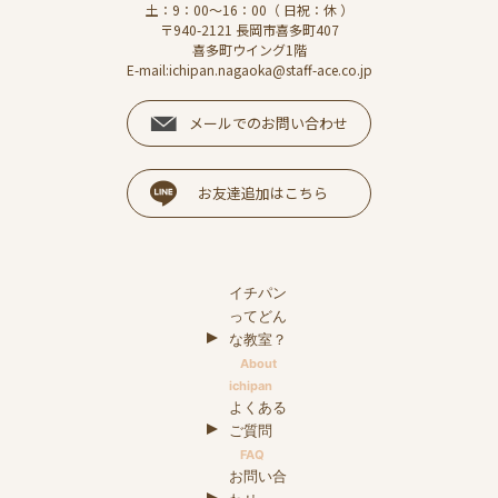
土：9：00～16：00（ 日祝：休 ）
〒940-2121 長岡市喜多町407
喜多町ウイング1階
E-mail:ichipan.nagaoka@staff-ace.co.jp
メールでのお問い合わせ
お友達追加はこちら
イチパン
ってどん
な教室？
About
ichipan
よくある
ご質問
FAQ
お問い合