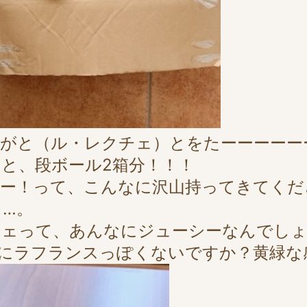
んが
と
（ル・レクチェ）と
をたーーーーー
と、段ボール2箱分！！！
ー！って、こんなに沢山持ってきてくだ
…。
チェ
って、あんなにジューシーなんでし
にラフランスっぽくないですか？黄緑な