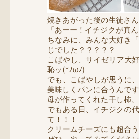
焼きあがった後の生徒さ
「あーー！イチジクが真ん
ちなみに、みんな大好き
じでした？？？？？
こばやし、サイゼリア大好
恥ッ(*ﾉωﾉ)
でも、こばやしが思うに
美味しくパンに合うんで
母が作ってくれた干し柿、
でもある日、イチジクの
て！！！
クリームチーズにも超合