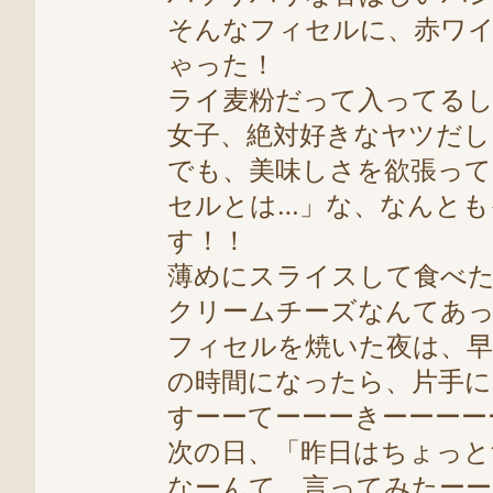
そんなフィセルに、赤ワ
ゃった！
ライ麦粉だって入ってるし
女子、絶対好きなヤツだしー
でも、美味しさを欲張っ
セルとは…」な、なんと
す！！
薄めにスライスして食べ
クリームチーズなんてあ
フィセルを焼いた夜は、早
の時間になったら、
片手に
すーーてーーーきーーーー
次の日、「昨日はちょっと
なーんて、言ってみたーー