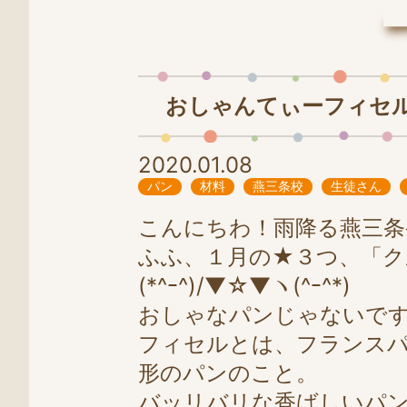
LINE
0258-86-4025
おしゃんてぃーフィセル、
2020.01.08
パン
材料
燕三条校
生徒さん
こんにちわ！雨降る燕三条発
ふふ、１月の★３つ、「
(*^ｰ^)/▼☆▼ヽ(^ｰ^*)
おしゃなパンじゃないで
フィセルとは、フランス
形のパンのこと。
バッリバリな香ばしいパ