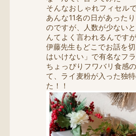
そんなおしゃれフィセル
あんな11名の日があった
のですが、人数が少ないと
んてよく言われるんです
伊藤先生もどこでお話を
はいけない」で有名なフ
ちょっぴりフワバリ食感
て、ライ麦粉が入った独
た！！