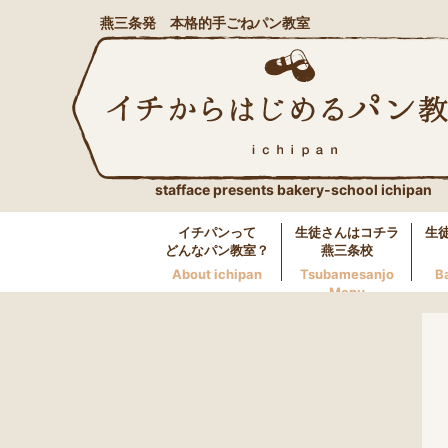
燕三条発 本格的手ごねパン教室
stafface presents bakery-school ichipan
イチパンって
生徒さんはコチラ
生
どんなパン教室？
燕三条校
About ichipan
Tsubamesanjo
B
Menu
燕三条校へのお問い合わせ
LINE
0256-46-0600
万代校へのお問い合わせ
LINE
025-250-5117
長岡校へのお問い合わせ