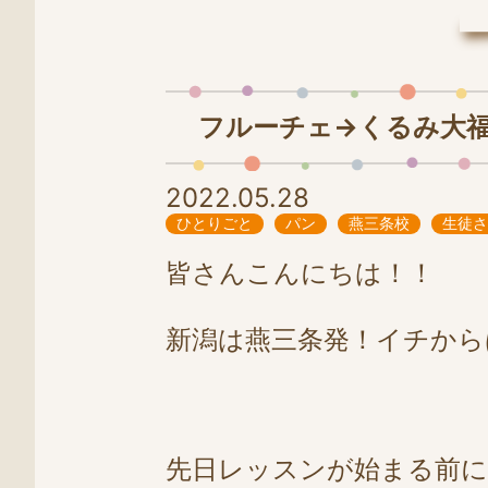
LINE
0258-86-4025
フルーチェ→くるみ大
2022.05.28
ひとりごと
パン
燕三条校
生徒さ
皆さんこんにちは！！
新潟は燕三条発！イチから
先日レッスンが始まる前に