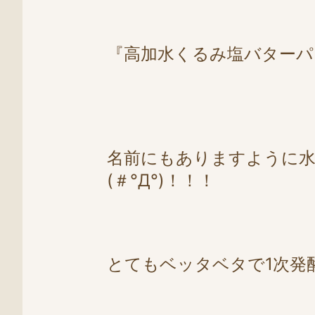
『高加水くるみ塩バターパ
名前にもありますように水
(＃°Д°)！！！
とてもベッタベタで1次発