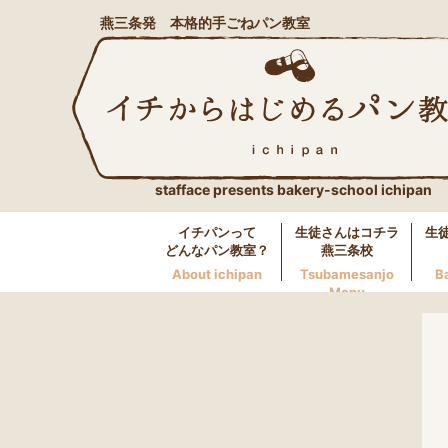
燕三条発 本格的手ごねパン教室
stafface presents bakery-school ichipan
イチパンって
生徒さんはコチラ
生
どんなパン教室？
燕三条校
About ichipan
Tsubamesanjo
B
Menu
燕三条校へのお問い合わせ
LINE
0256-46-0600
万代校へのお問い合わせ
LINE
025-250-5117
長岡校へのお問い合わせ