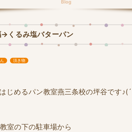
Blog
福→くるみ塩バターパン
ん
頂き物
はじめるパン教室燕三条校の坪谷です♪(´
教室の下の駐車場から