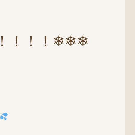
！！！！❄❄❄