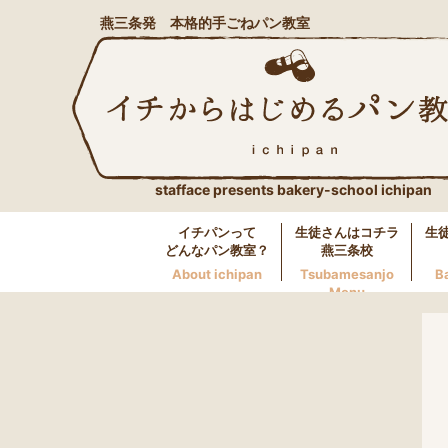
燕三条発 本格的手ごねパン教室
stafface presents bakery-school ichipan
イチパンって
生徒さんはコチラ
生
どんなパン教室？
燕三条校
About ichipan
Tsubamesanjo
B
Menu
燕三条校へのお問い合わせ
LINE
0256-46-0600
万代校へのお問い合わせ
LINE
025-250-5117
長岡校へのお問い合わせ