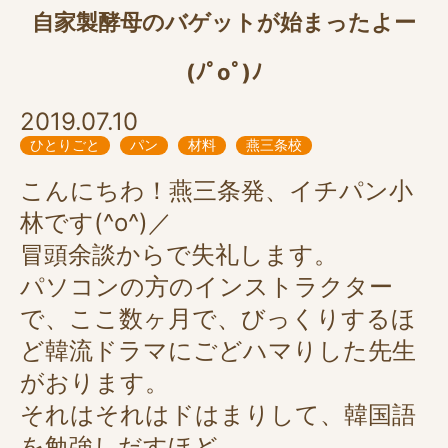
自家製酵母のバゲットが始まったよー
(ﾉﾟοﾟ)ﾉ
2019.07.10
ひとりごと
パン
材料
燕三条校
こんにちわ！燕三条発、イチパン小
林です(^o^)／
冒頭余談からで失礼します。
パソコンの方のインストラクター
で、ここ数ヶ月で、びっくりするほ
ど韓流ドラマにごどハマりした先生
がおります。
それはそれはドはまりして、韓国語
を勉強しだすほど…。