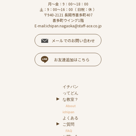
月～金：9：00～18：00
土：9：00～16：00（ 日祝：休 ）
〒940-2121 長岡市喜多町407
喜多町ウイング1階
E-mail:ichipan.nagaoka@staff-ace.co.jp
メールでのお問い合わせ
お友達追加はこちら
イチパン
ってどん
な教室？
About
ichipan
よくある
ご質問
FAQ