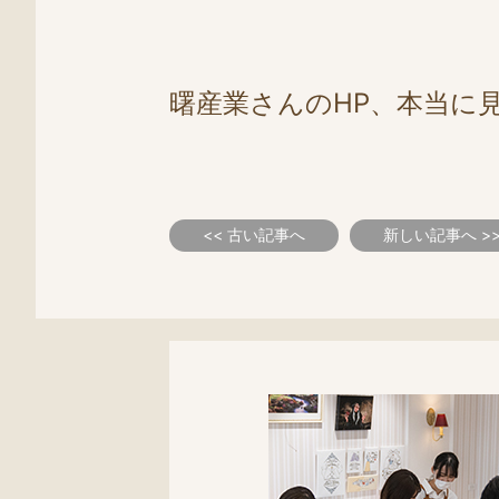
曙産業さんのHP、本当に
<< 古い記事へ
新しい記事へ >