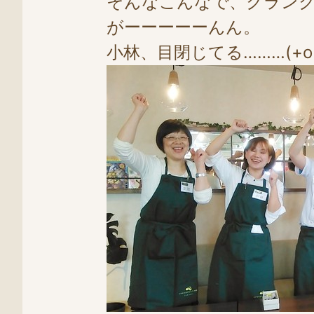
そんなこんなで、クラン
がーーーーーんん。
小林、目閉じてる………(+o