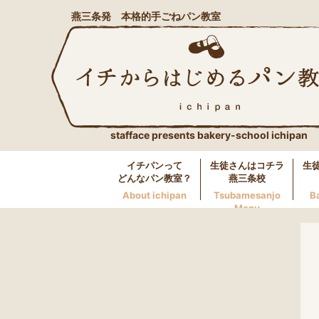
燕三条発 本格的手ごねパン教室
stafface presents bakery-school ichipan
イチパンって
生徒さんはコチラ
生
どんなパン教室？
燕三条校
About ichipan
Tsubamesanjo
B
Menu
燕三条校へのお問い合わせ
LINE
0256-46-0600
万代校へのお問い合わせ
LINE
025-250-5117
長岡校へのお問い合わせ