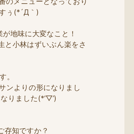
番のメニューとなっており
(*´Д｀)
業が地味に大変なこと！
生と小林はずいぶん楽をさ
す。
サンよりの形になりまし
ました(*’▽’)
ご存知ですか？