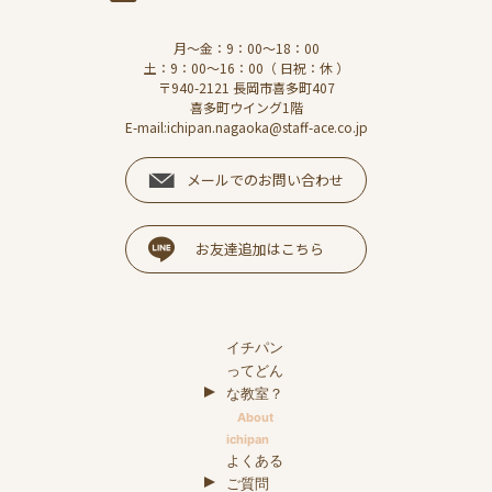
月～金：9：00～18：00
土：9：00～16：00（ 日祝：休 ）
〒940-2121 長岡市喜多町407
喜多町ウイング1階
E-mail:ichipan.nagaoka@staff-ace.co.jp
メールでのお問い合わせ
お友達追加はこちら
イチパン
ってどん
な教室？
About
ichipan
よくある
ご質問