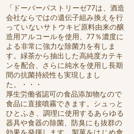
「ドーバーパストリーゼ77は、酒造
会社ならではの遺伝子組み換えを行
っていないサトウキビ原料由来の醸
造用アルコールを使用、77％濃度に
よる非常に強力な除菌力を有しま
す。緑茶から抽出した高純度カテキ
ンを配合、さらに純水を使用し長期
間の抗菌持続性も実現しまし
た。・・・
厚生労働省認可の食品添加物なので
食品に直接噴霧できます。シュっと
ひとふき、調理に使用するあらゆる
器具や食器の除菌、防臭にも抜群の
効果を発揮します。製菓をはじめ食