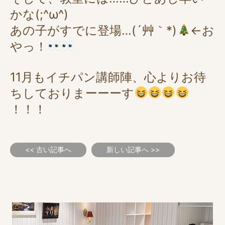
かな(;^ω^)
あの子がすでに登場…(´艸｀*)
←お
やっ！
11月もイチパン講師陣、心よりお待
ちしておりまーーーす
！！！
<< 古い記事へ
新しい記事へ >>