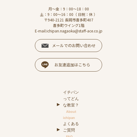
月～金：9：00～18：00
土：9：00～16：00（ 日祝：休 ）
〒940-2121 長岡市喜多町407
喜多町ウイング1階
E-mail:ichipan.nagaoka@staff-ace.co.jp
メールでのお問い合わせ
お友達追加はこちら
イチパン
ってどん
な教室？
About
ichipan
よくある
ご質問
FAQ