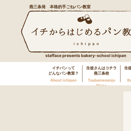
燕三条発 本格的手ごねパン教室
stafface presents bakery-school ichipan
イチパンって
生徒さんはコチラ
生
どんなパン教室？
燕三条校
About ichipan
Tsubamesanjo
B
Menu
燕三条校へのお問い合わせ
LINE
0256-46-0600
万代校へのお問い合わせ
LINE
025-250-5117
長岡校へのお問い合わせ