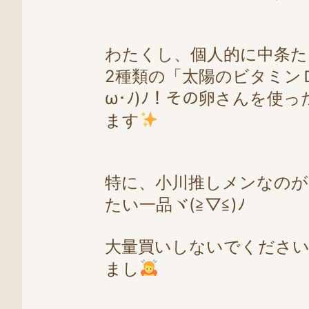
わたくし、個人的に中条た
2種類の「太陽のビタミンＤ
ω･ﾉ)ﾉ！その卵さんを
ます
特に、小川推しメンなのが
たい一品ヾ(≧▽≦)ﾉ
大量買いしないでください
まし