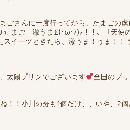
まごさんに一度行ってから、たまごの虜
たまご」激うまΣ(･ω･ﾉ)ﾉ！！、「天使
使ったスイーツときたら、激うま！うま！！
、太陽プリンでございます
全国のプリ
ね！！小川の分も1個だけ、、いや、2