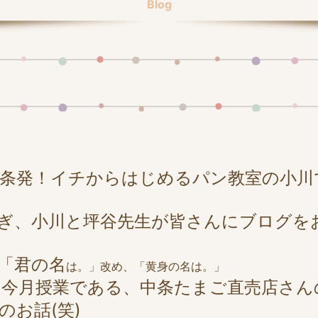
Blog
発！イチからはじめるパン教室の小川ですΣ
ぎ、小川と坪谷先生が皆さんにブログを
「君の名
は。」改め、「黄身の名は。」
今月授業である、中条たまご直売店さん
のお話(笑)