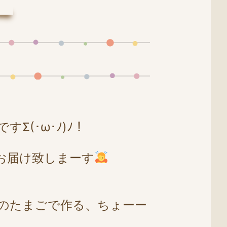
(･ω･ﾉ)ﾉ！
お届け致しまーす
のたまごで作る、ちょーー