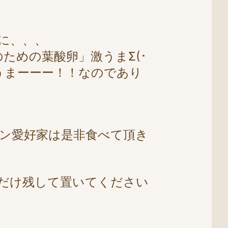
に、、、
のための葉酸卵」激うまΣ(･
うまーーー！！なのであり
ン愛好家は是非食べて頂き
個だけ残して置いてください