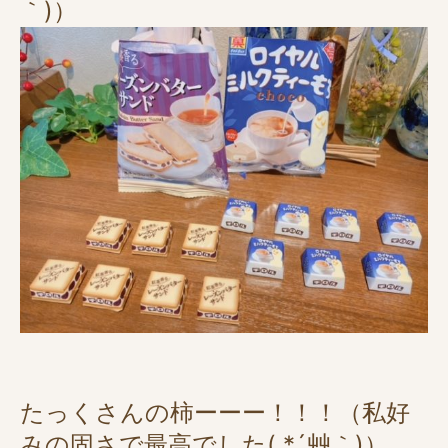
｀)）
たっくさんの柿ーーー！！！（私好
みの固さで最高でした( *´艸｀)）