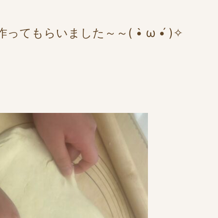
もらいました～～( •̀ ω •́ )✧