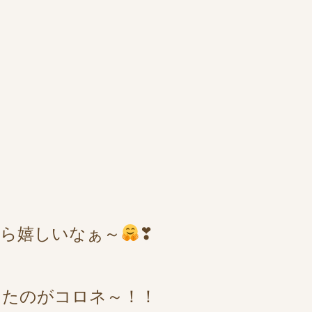
たら嬉しいなぁ～
❣
らたのがコロネ～！！