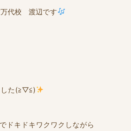
万代校 渡辺です
た(≧▽≦)
のでドキドキワクワクしながら