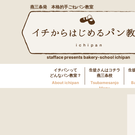
燕三条発 本格的手ごねパン教室
stafface presents bakery-school ichipan
イチパンって
生徒さんはコチラ
生
どんなパン教室？
燕三条校
About ichipan
Tsubamesanjo
B
Menu
燕三条校へのお問い合わせ
LINE
0256-46-0600
万代校へのお問い合わせ
LINE
025-250-5117
長岡校へのお問い合わせ