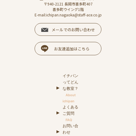
〒940-2121 長岡市喜多町407
喜多町ウイング1階
E-mail:ichipan.nagaoka@staff-ace.co.jp
メールでのお問い合わせ
お友達追加はこちら
イチパン
ってどん
な教室？
About
ichipan
よくある
ご質問
FAQ
お問い合
わせ