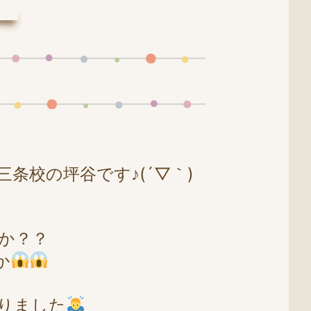
校の坪谷です♪(´▽｀)
か？？
か
りました