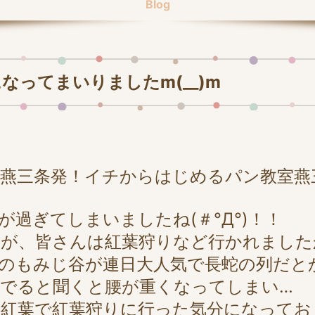
Blog
なってまいりましたm(__)m
燕三条発！イチからはじめるパン教室燕三条
が過ぎてしまいましたね(＃°Д°)！！
が、皆さんは紅葉狩りなど行かれました
のもみじ谷が連日大人気で長蛇の列だと
でると聞くと腰が重くなってしまい…
な紅葉で紅葉狩りに行った気分になってお