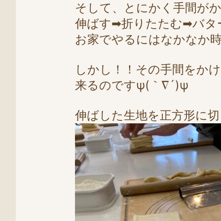
そして、とにかく手間が
伸ばす➡折りたたむ➡バタ
お家でやるにはなかなか時
しかし！！その手間をかけ
来るのですψ(｀∇´)ψ
伸ばした生地を正方形に切