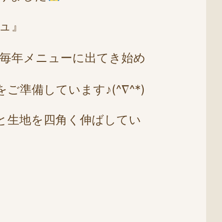
ュ』
毎年メニューに出てき始め
準備しています♪(^∇^*)
と生地を四角く伸ばしてい