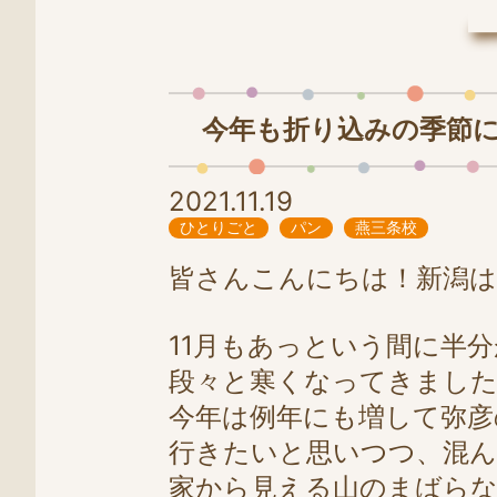
LINE
0258-86-4025
今年も折り込みの季節に
2021.11.19
ひとりごと
パン
燕三条校
皆さんこんにちは！新潟は
11月もあっという間に半分
段々と寒くなってきました
今年は例年にも増して弥彦
行きたいと思いつつ、混ん
家から見える山のまばら