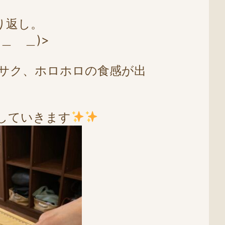
り返し。
＿ ＿)>
サク、ホロホロの食感が出
していきます