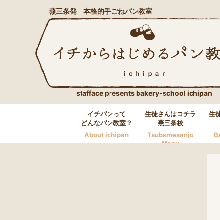
燕三条発 本格的手ごねパン教室
stafface presents bakery-school ichipan
イチパンって
生徒さんはコチラ
生
どんなパン教室？
燕三条校
About ichipan
Tsubamesanjo
B
Menu
燕三条校へのお問い合わせ
LINE
0256-46-0600
万代校へのお問い合わせ
LINE
025-250-5117
長岡校へのお問い合わせ