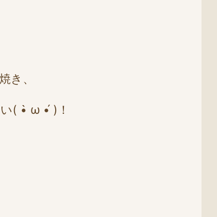
焼き、
ω •́ )！