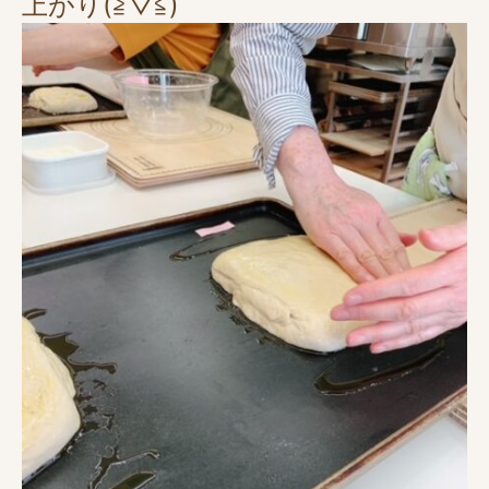
上がり(≧▽≦)