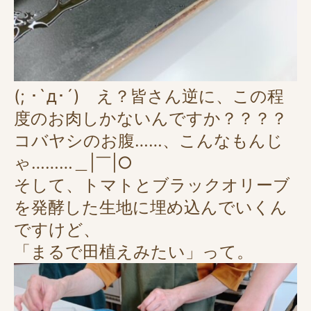
(; ･`д･´) え？皆さん逆に、この程
度のお肉しかないんですか？？？？
コバヤシのお腹……、こんなもんじ
ゃ………＿|￣|○
そして、トマトとブラックオリーブ
を発酵した生地に埋め込んでいくん
ですけど、
「まるで田植えみたい」って。