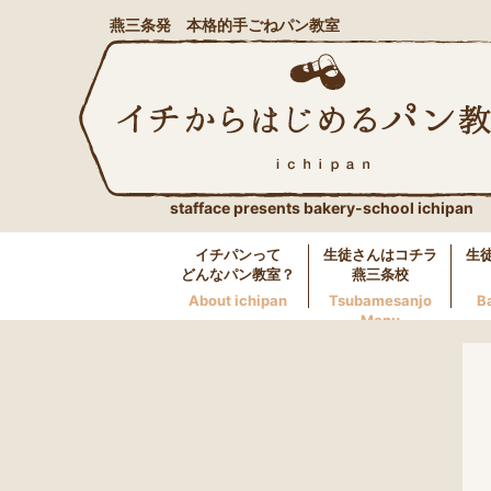
燕三条発 本格的手ごねパン教室
stafface presents bakery-school ichipan
イチパンって
生徒さんはコチラ
生
どんなパン教室？
燕三条校
About ichipan
Tsubamesanjo
B
Menu
燕三条校へのお問い合わせ
LINE
0256-46-0600
万代校へのお問い合わせ
LINE
025-250-5117
長岡校へのお問い合わせ