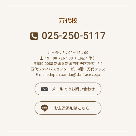
万代校
025-250-5117
月～金：9：00～18：00
土：9：00～16：00（ 日祝：休 ）
〒950-0088 新潟県新潟市中央区万代1-6-1
万代シティバスセンタービル4階 万代テラス
E-mail:ichipan.bandai@staff-ace.co.jp
メールでのお問い合わせ
お友達追加はこちら