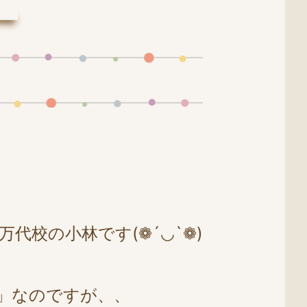
校の小林です(❁´◡`❁)
」なのですが、、