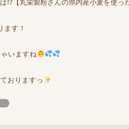
は⁉【丸栄製粉さんの県内産小麦を使っ
ります！
ちゃいますね
しておりますっ
>