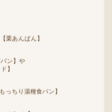
い【栗あんぱん】
グパン】や
ッド】
もっちり湯種食パン】