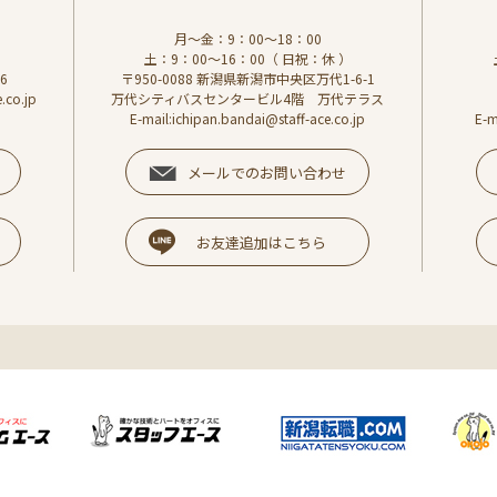
月～金：9：00～18：00
）
土：9：00～16：00（ 日祝：休 ）
6
〒950-0088 新潟県新潟市中央区万代1-6-1
.co.jp
万代シティバスセンタービル4階 万代テラス
E-mail:ichipan.bandai@staff-ace.co.jp
E-m
メールでのお問い合わせ
お友達追加はこちら