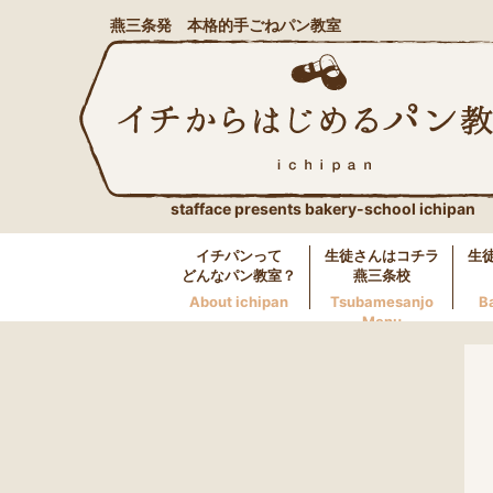
燕三条発 本格的手ごねパン教室
stafface presents bakery-school ichipan
イチパンって
生徒さんはコチラ
生
どんなパン教室？
燕三条校
About ichipan
Tsubamesanjo
B
Menu
燕三条校へのお問い合わせ
LINE
0256-46-0600
万代校へのお問い合わせ
LINE
025-250-5117
長岡校へのお問い合わせ