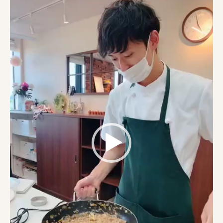
動
画
プ
レ
ー
ヤ
ー