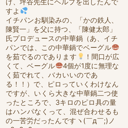
げ、坪谷先生にヘルプを出したんで
すよ
イチパンお馴染みの、「かの鉄人、
陳賢一」を父に持つ、「陳健太郎」
氏プロデュースの中華鍋（あ、イチ
パンでは、この中華鍋でベーグル
を茹でるのであります
！間口が広
くて、ベーグル
4個が1度に無理な
く茹でれて、バカいいのであ
る！！）で、ピロっていくわけなん
ですが、いくら大きな中華鍋二つ使
ったところで、3キロのピロ具の量
はハンパなくって、混ぜ合わせるも
の一苦労だったんですヽ(￣д￣;)ノ