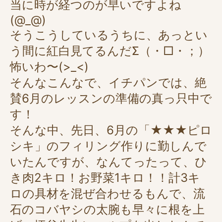
当に時が経つのが早いですよね
(@_@)
そうこうしているうちに、あっとい
う間に紅白見てるんだΣ（・□・；）
怖いわ〜(>_<)
そんなこんなで、イチパンでは、絶
賛6月のレッスンの準備の真っ只中で
す！
そんな中、先日、6月の「★★★ピロ
シキ」のフィリング作りに勤しんで
いたんですが、なんてったって、ひ
き肉2キロ！お野菜1キロ！！計3キ
ロの具材を混ぜ合わせるもんで、流
石のコバヤシの太腕も早々に根を上