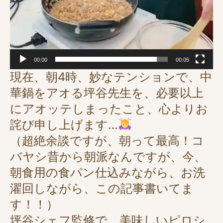
00:00
00:05
現在、朝4時、妙なテンションで、中
華鍋をアオる坪谷先生を、必要以上
にアオッテしまったこと、心よりお
詫び申し上げます…
（超絶余談ですが、朝って最高！コ
バヤシ昔から朝派なんですが、今、
朝食用の食パン仕込みながら、お洗
濯回しながら、この記事書いてま
す！！）
坪谷シェフ監修で、美味しいピロシ